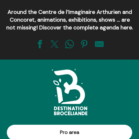
Around the Centre de l’Imaginaire Arthurien and
Concoret, animations, exhibitions, shows … are
not missing! Discover the complete agenda here.
Apéro-concert - contes et musiques québécoises
Atelier dragonologie : création d'un oeuf de dragon
Jeu de piste Art et Nature
La vie de Merlin - conte avec le barde Ozégan
Contes et légendes de Brocéliande
Atelier créature : confection d'un familier magique
Du Val Sans Retour au Graal avec Pauline
Du Val Sans Retour au Graal avec Julie
Gallitrappe et le petit peuple de 15h et de 18h
Morgane et les fées dans le Val sans retour
Journée découverte de Brocéliande
Pro area
Visite conférence de l'église du Graal