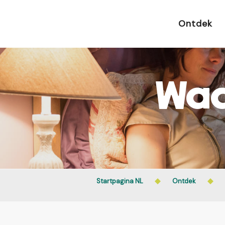
Aller
au
Ontdek
contenu
principal
Waa
Startpagina NL
Ontdek