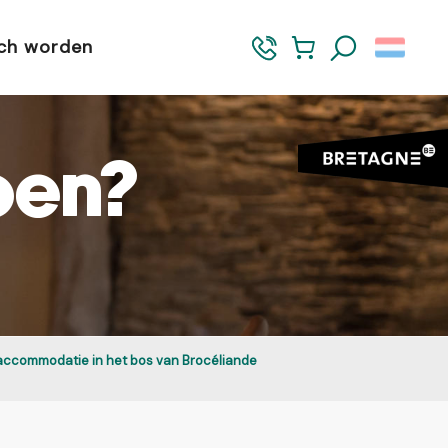
sch worden
Zoek op
pen?
accommodatie in het bos van Brocéliande