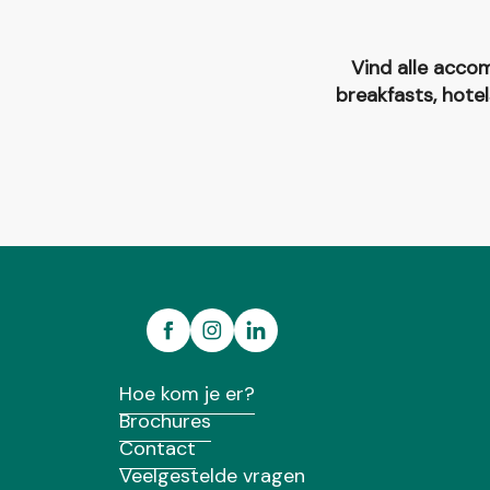
Vind alle accom
breakfasts, hote
A la mémoire de Merlin - Gite La Table ronde
La Maison du Meunier en Brocéliande
Le bois du loup
Gîte Ty Laouen
Camping d'Aleth
A l'Orée du Bois
Hoe kom je er?
Brochures
Contact
Veelgestelde vragen