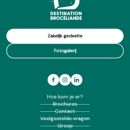
Meublé Marquet
Gîte Les Azalés
Aux lits du canal
Camping Merlin l'Enchanteur
Cabanes de Pionniers du Camping d'Aleth
Gîte du Grand Orme
Zakelijk gedeelte
Le Village des Korrigans - Cabanes bois et toile
Fotogalerij
Hoe kom je er?
Brochures
Contact
Veelgestelde vragen
Groep