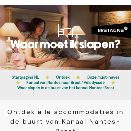
Aller
au
contenu
principal
Waar moet ik slapen?
Startpagina NL
Ontdek
Onze must-haves
Kanaal van Nantes naar Brest / Vélodyssée
Waar slapen in de buurt van het kanaal Nantes-Brest
Ontdek alle accommodaties in
de buurt van Kanaal Nantes-