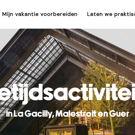
Mijn vakantie voorbereiden
Laten we prakti
jetijdsactivite
in La Gacilly, Malestroit en Guer