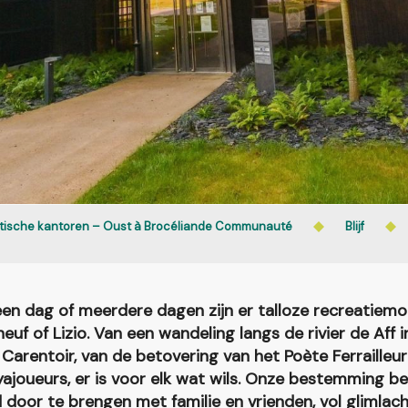
stische kantoren – Oust à Brocéliande Communauté
Blijf
en dag of meerdere dagen zijn er talloze recreatiemo
euf of Lizio. Van een wandeling langs de rivier de Aff i
Carentoir, van de betovering van het Poète Ferrailleur 
joueurs, er is voor elk wat wils. Onze bestemming b
jd door te brengen met familie en vrienden, vol glimlac