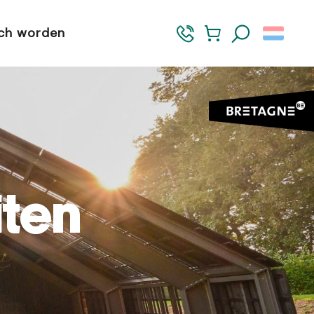
sch worden
Zoek op
iten