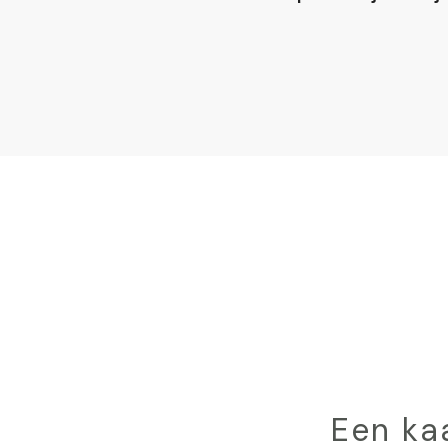
L'Atelier du Cinq
Elémentaires... la quête du Chaudron magique
Jeu enquête "Les Mystères de Brocéliande" - Guidigo
EARL Equilibre Centre Equestre de Bréman
Een ka