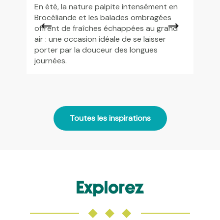
En été, la nature palpite intensément en
Que v
Brocéliande et les balades ombragées
week
offrent de fraîches échappées au grand
tout
air : une occasion idéale de se laisser
souve
porter par la douceur des longues
de Br
journées.
Toutes les inspirations
Explorez