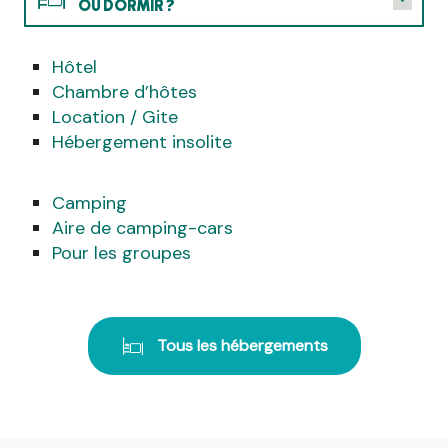
OÙ DORMIR ?
Hôtel
OÙ MANGER ?
Chambre d’hôtes
Location / Gite
QUE FAIRE ?
Hébergement insolite
AGENDA
Camping
Aire de camping-cars
Pour les groupes
Tous les hébergements