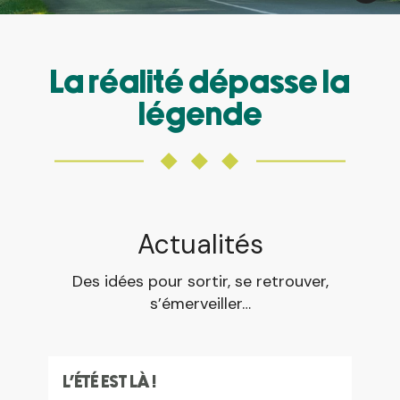
La réalité dépasse la
légende
Actualités
Des idées pour sortir, se retrouver,
s’émerveiller…
L'ÉTÉ EST LÀ !
BRO