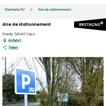
Aller
au
Startseite DU
Aire de stationnement
contenu
principal
Aire de stationnement
Stade, 56140 Caro
Anfahrt
Teilen