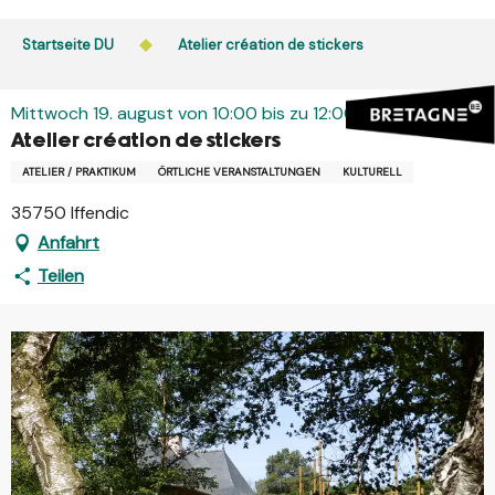
Aller
au
Startseite DU
Atelier création de stickers
contenu
principal
Mittwoch 19. august von 10:00 bis zu 12:00
Atelier création de stickers
ATELIER / PRAKTIKUM
ÖRTLICHE VERANSTALTUNGEN
KULTURELL
35750 Iffendic
Anfahrt
Teilen