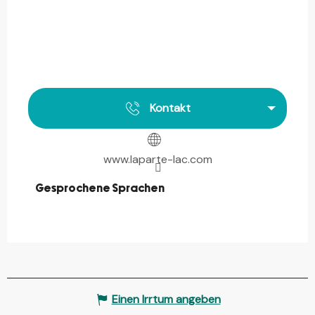
Kontakt
www.laparte-lac.com
Gesprochene Sprachen
Gesprochene Sprachen
Einen Irrtum angeben