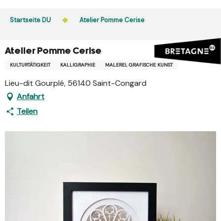
Aller
au
Startseite DU
Atelier Pomme Cerise
contenu
principal
Atelier Pomme Cerise
KULTURTÄTIGKEIT
KALLIGRAPHIE
MALEREI, GRAFISCHE KUNST
Lieu-dit Gourplé, 56140 Saint-Congard
Anfahrt
Teilen