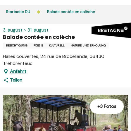
Aller
au
Startseite DU
Balade contée en calèche
contenu
principal
3. august > 31. august
Balade contée en calèche
BESICHTIGUNG
POESIE
KULTURELL
NATURE UND ERHOLUNG
Halles couvertes, 24 rue de Brocéliande, 56430
Tréhorenteuc
Anfahrt
Teilen
+3 Fotos