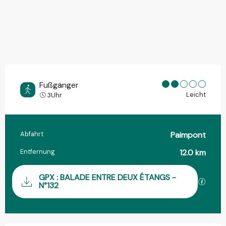
Fußgänger
Leicht
3Uhr
Abfahrt
Paimpont
Praktische Informationen
Entfernung
12.0 km
Dokumentation
GPX : BALADE ENTRE DEUX ÉTANGS -
Mit GP
N°132