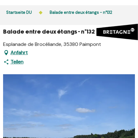
Aller
au
Startseite DU
Balade entre deux étangs - n°132
contenu
principal
Balade entre deux étangs - n°132
Esplanade de Brocéliande, 35380 Paimpont
Anfahrt
Teilen