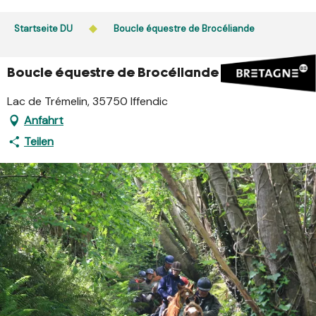
Aller
au
Startseite DU
Boucle équestre de Brocéliande
contenu
principal
Boucle équestre de Brocéliande
Lac de Trémelin, 35750 Iffendic
Anfahrt
Teilen