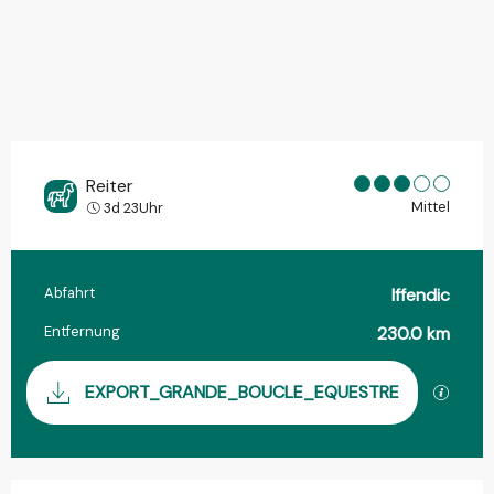
Reiter
Mittel
3d 23Uhr
Abfahrt
Iffendic
Praktische Informationen
Entfernung
230.0 km
Dokumentation
Mit GP
EXPORT_GRANDE_BOUCLE_EQUESTRE