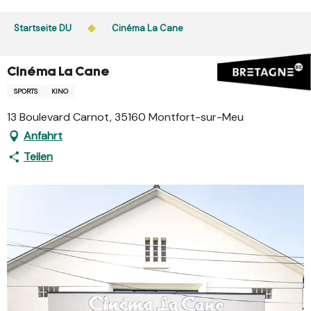
Aller
au
Startseite DU
Cinéma La Cane
contenu
principal
Cinéma La Cane
SPORTS
KINO
13 Boulevard Carnot, 35160 Montfort-sur-Meu
Anfahrt
Teilen