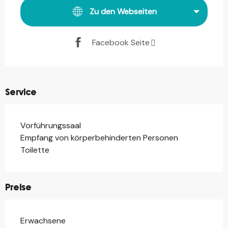
Zu den Webseiten
Facebook Seite
Service
Vorführungssaal
Empfang von körperbehinderten Personen
Toilette
Preise
Erwachsene
Preise 2026