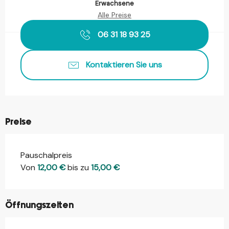
Erwachsene
Alle Preise
06 31 18 93 25
Kontaktieren Sie uns
Preise
Pauschalpreis
Preise 2026
Von
12,00 €
bis zu
15,00 €
Öffnungszeiten