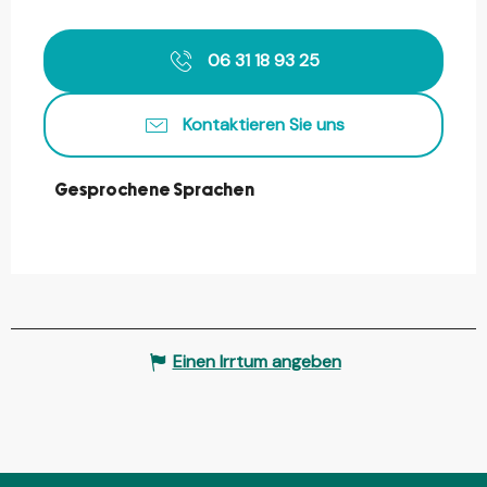
06 31 18 93 25
Kontaktieren Sie uns
Gesprochene Sprachen
Gesprochene Sprachen
Einen Irrtum angeben