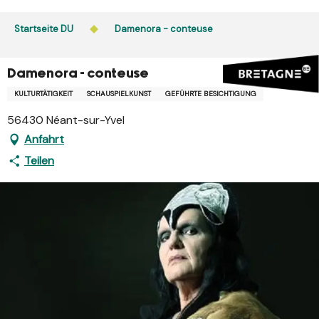
Aller
au
Startseite DU
Damenora - conteuse
contenu
principal
Damenora - conteuse
KULTURTÄTIGKEIT
SCHAUSPIELKUNST
GEFÜHRTE BESICHTIGUNG
56430 Néant-sur-Yvel
Anfahrt
Teilen