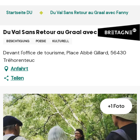
Aller
au
Startseite DU
Du Val Sans Retour au Graal avec Fanny
contenu
principal
Du Val Sans Retour au Graal avec Fanny
BESICHTIGUNG
POESIE
KULTURELL
Devant l'office de tourisme, Place Abbé Gillard, 56430
Tréhorenteuc
Anfahrt
Teilen
+1 Foto