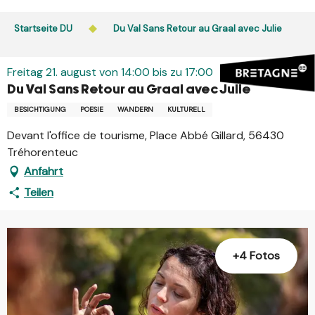
Aller
au
Startseite DU
Du Val Sans Retour au Graal avec Julie
contenu
principal
Freitag 21. august von 14:00 bis zu 17:00
Du Val Sans Retour au Graal avec Julie
BESICHTIGUNG
POESIE
WANDERN
KULTURELL
Devant l'office de tourisme, Place Abbé Gillard, 56430
Tréhorenteuc
Anfahrt
Teilen
+4 Fotos