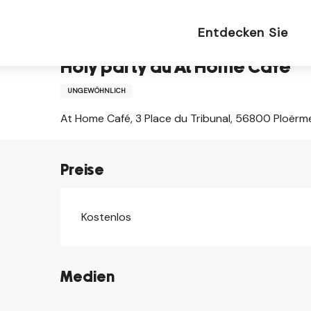
Aller
Startseite DU
Holy party au At Home Café
au
Entdecken Sie
contenu
principal
Holy party au At Home Café
UNGEWÖHNLICH
At Home Café, 3 Place du Tribunal, 56800 Ploërm
Preise
Kostenlos
Medien
©