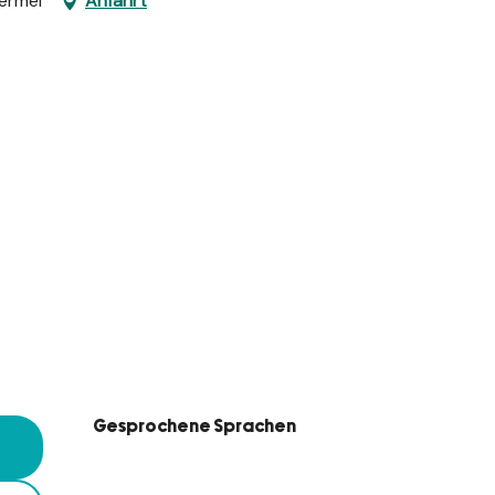
oërmel
Anfahrt
Gesprochene Sprachen
Gesprochene Sprachen