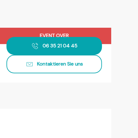
Öffnungszeiten & Kontaktda
EVENT OVER
06 35 21 04 45
Kontaktieren Sie uns