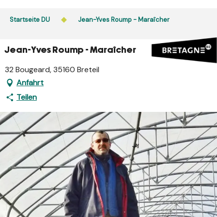
Aller
au
Startseite DU
Jean-Yves Roump - Maraîcher
contenu
principal
Jean-Yves Roump - Maraîcher
32 Bougeard, 35160 Breteil
Anfahrt
Teilen