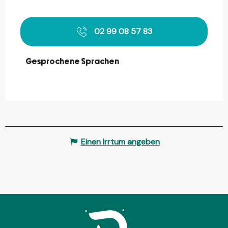
02 99 08 57 83
Gesprochene Sprachen
Gesprochene Sprachen
Einen Irrtum angeben