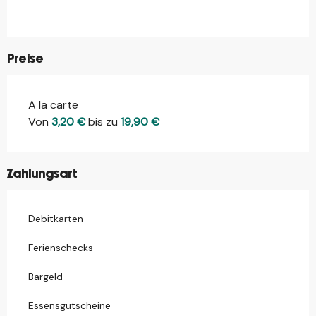
Preise
A la carte
Preise 2026
Von
3,20 €
bis zu
19,90 €
Zahlungsart
Debitkarten
Ferienschecks
Bargeld
Essensgutscheine