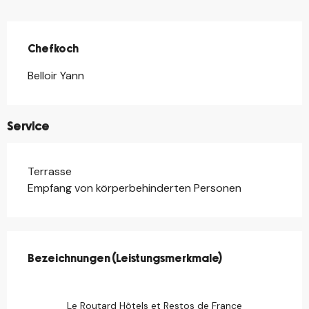
Chefkoch
Chefkoch
Belloir Yann
Service
Terrasse
Empfang von körperbehinderten Personen
Leistungensmöglichkeiten
Bezeichnungen (Leistungsmerkmale)
Bezeichnungen (Leistungsmerkmale)
Le Routard Hôtels et Restos de France