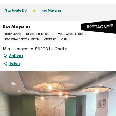
Aller
au
Startseite DU
Ker Mayann
contenu
principal
Ker Mayann
RESTAURANT
GLUTENFREIE KÜCHE
VEGETARISCHE KÜCHE
REGIONALE SPEZIALITÄTEN
CRÊPERIE
GRILL
16 rue Lafayette, 56200 La Gacilly
Anfahrt
Teilen