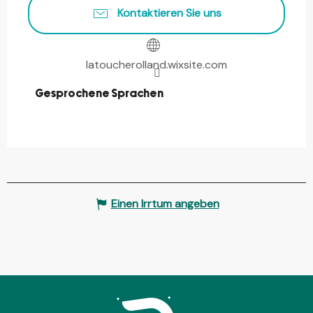
Kontaktieren Sie uns
latoucherolland.wixsite.com
Gesprochene Sprachen
Gesprochene Sprachen
Einen Irrtum angeben