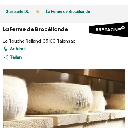
Aller
au
Startseite DU
La Ferme de Brocéliande
contenu
principal
La Ferme de Brocéliande
La Touche Rolland, 35160 Talensac
Anfahrt
Teilen