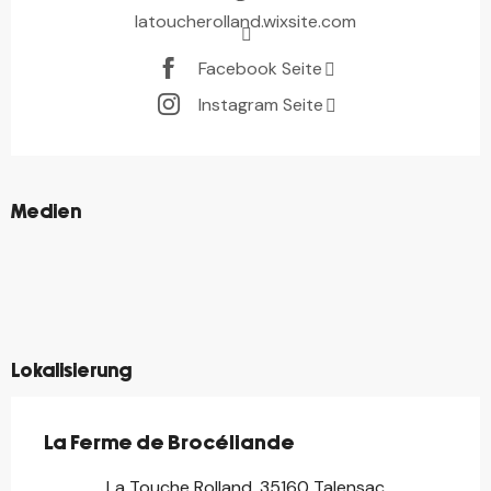
latoucherolland.wixsite.com
Facebook Seite
Instagram Seite
©
Medien
©
©
©
©
©
©
©
©
Lokalisierung
La Ferme de Brocéliande
La Touche Rolland, 35160 Talensac