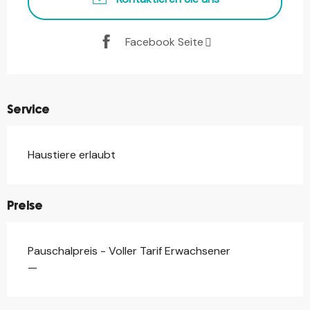
Facebook Seite
Service
Haustiere erlaubt
Preise
Pauschalpreis - Voller Tarif Erwachsener
Preise 2026
—