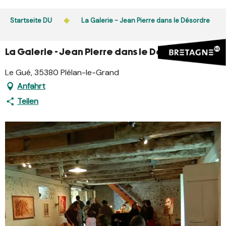
Aller
au
Startseite DU
La Galerie - Jean Pierre dans le Désordre
contenu
principal
La Galerie - Jean Pierre dans le Désordre
Le Gué, 35380 Plélan-le-Grand
Anfahrt
Teilen