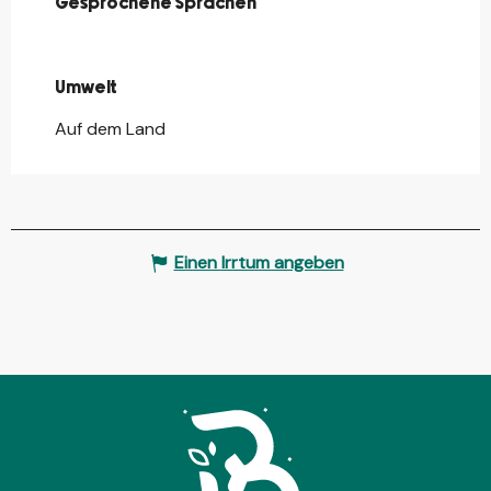
Gesprochene Sprachen
Gesprochene Sprachen
Umwelt
Umwelt
Auf dem Land
Einen Irrtum angeben