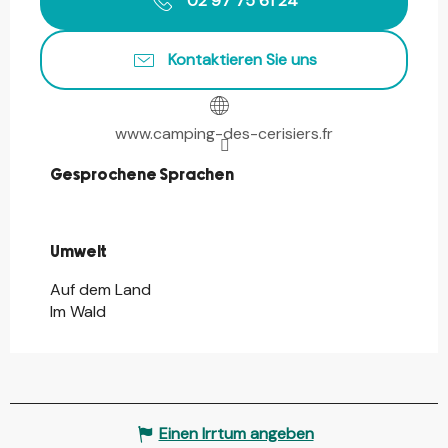
02 97 75 61 24
Kontaktieren Sie uns
www.camping-des-cerisiers.fr
Gesprochene Sprachen
Gesprochene Sprachen
Umwelt
Umwelt
Auf dem Land
Im Wald
Einen Irrtum angeben