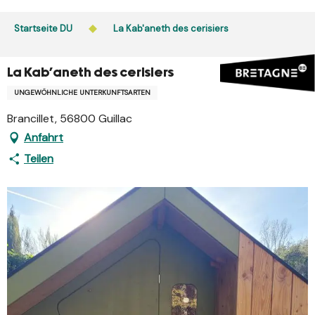
Aller
au
Startseite DU
La Kab'aneth des cerisiers
contenu
principal
La Kab'aneth des cerisiers
UNGEWÖHNLICHE UNTERKUNFTSARTEN
Brancillet, 56800 Guillac
Anfahrt
Teilen