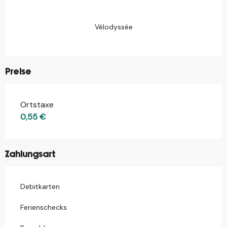
Vélodyssée
Preise
Ortstaxe
Preise 2026
0,55 €
Zahlungsart
Debitkarten
Ferienschecks