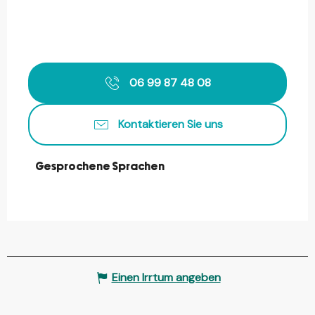
06 99 87 48 08
Kontaktieren Sie uns
Gesprochene Sprachen
Gesprochene Sprachen
Einen Irrtum angeben