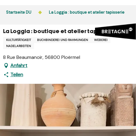
Aller
au
Startseite DU
La Loggia : boutique et atelier tapisserie
contenu
principal
La Loggia : boutique et atelier tapisserie
KULTURTÄTIGKEIT
BUCHBINDEREI UND RAHMUNGEN
WEBEREI
NADELARBEITEN
8 Rue Beaumanoir, 56800 Ploërmel
Anfahrt
Teilen