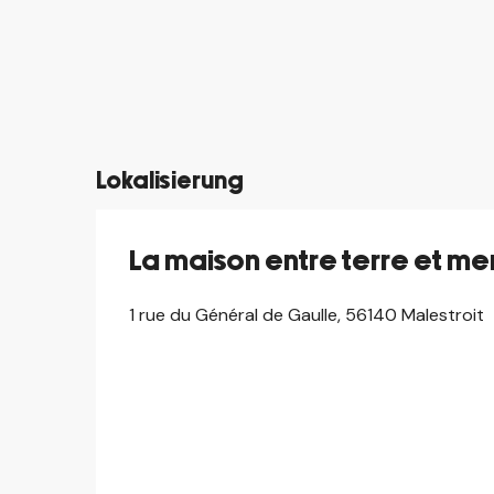
©
©
©
©
©
©
Lokalisierung
La maison entre terre et me
1 rue du Général de Gaulle, 56140 Malestroit