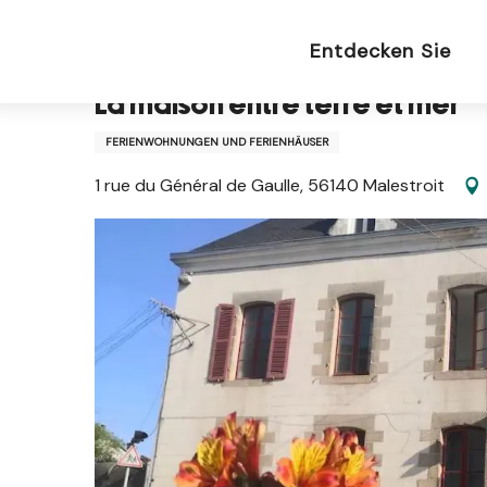
Aller
Startseite DU
La maison entre terre et mer
au
Entdecken Sie
contenu
principal
La maison entre terre et mer
FERIENWOHNUNGEN UND FERIENHÄUSER
1 rue du Général de Gaulle, 56140 Malestroit