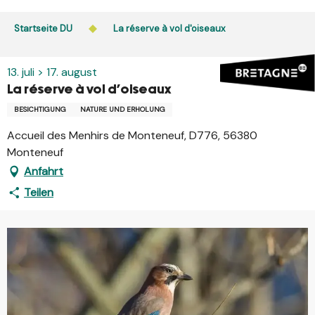
Aller
au
Startseite DU
La réserve à vol d'oiseaux
contenu
principal
13. juli > 17. august
La réserve à vol d'oiseaux
BESICHTIGUNG
NATURE UND ERHOLUNG
Accueil des Menhirs de Monteneuf, D776, 56380
Monteneuf
Anfahrt
Teilen