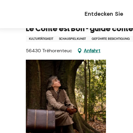
Aller
Startseite DU
Le Conte est Bon - guide conteuse
au
Entdecken Sie
contenu
principal
Le Conte est Bon - guide cont
KULTURTÄTIGKEIT
SCHAUSPIELKUNST
GEFÜHRTE BESICHTIGUNG
56430 Tréhorenteuc
Anfahrt