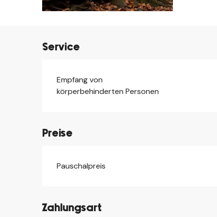
Service
Empfang von
körperbehinderten Personen
Preise
Pauschalpreis
Preise 2026
Zahlungsart