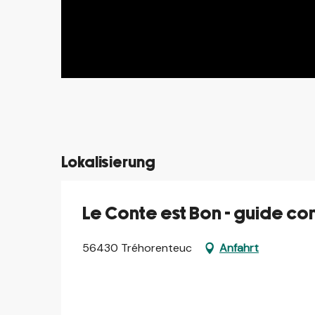
©
©
©
Lokalisierung
Le Conte est Bon - guide co
56430 Tréhorenteuc
Anfahrt