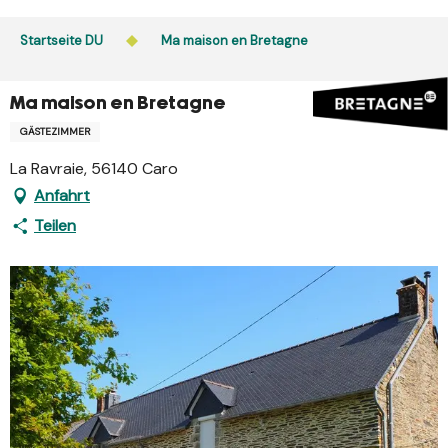
Aller
au
Startseite DU
Ma maison en Bretagne
contenu
principal
Ma maison en Bretagne
GÄSTEZIMMER
La Ravraie, 56140 Caro
Anfahrt
Teilen