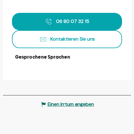
06 80 07 32 15
Kontaktieren Sie uns
Gesprochene Sprachen
Gesprochene Sprachen
Einen Irrtum angeben