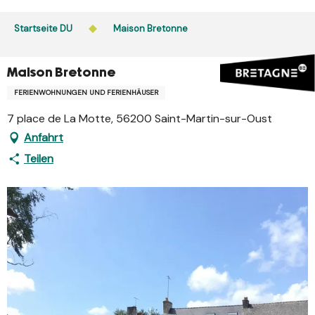
Aller
au
Startseite DU
Maison Bretonne
contenu
principal
Maison Bretonne
FERIENWOHNUNGEN UND FERIENHÄUSER
7 place de La Motte, 56200 Saint-Martin-sur-Oust
Anfahrt
Teilen