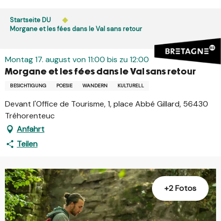
Aller
au
Startseite DU
contenu
Morgane et les fées dans le Val sans retour
principal
Montag 17. august von 11:00 bis zu 12:00
Morgane et les fées dans le Val sans retour
BESICHTIGUNG
POESIE
WANDERN
KULTURELL
Devant l'Office de Tourisme, 1, place Abbé Gillard, 56430
Tréhorenteuc
Anfahrt
Teilen
+2 Fotos