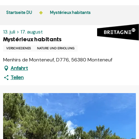
Aller
au
Startseite DU
Mystérieux habitants
contenu
principal
13. juli > 17. august
Mystérieux habitants
VERSCHIEDENES
NATURE UND ERHOLUNG
Menhirs de Monteneuf, D776, 56380 Monteneuf
Anfahrt
Teilen