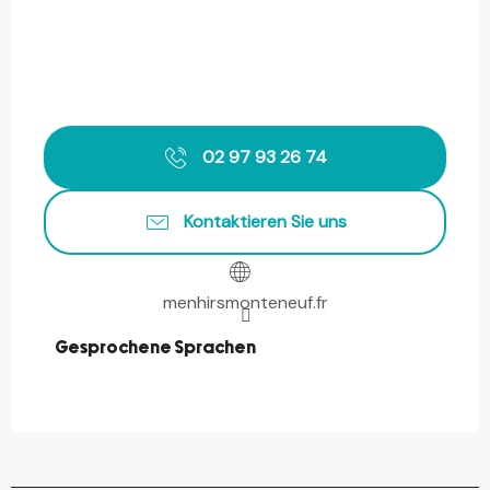
02 97 93 26 74
Kontaktieren Sie uns
menhirsmonteneuf.fr
Gesprochene Sprachen
Gesprochene Sprachen