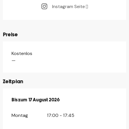
Instagram Seite
Preise
Kostenlos
—
Zeitplan
vom
Bis zum
13 Juli 2026
17 August 2026
bis zum
17 August 2026
Montag
17:00 - 17:45