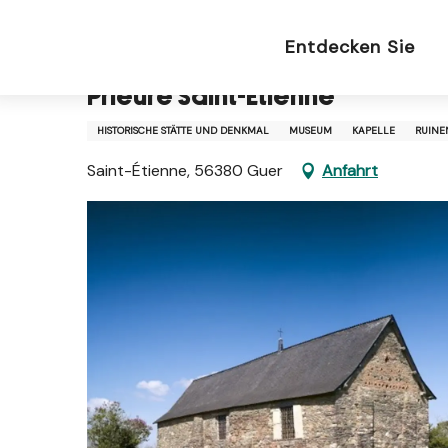
Aller
Startseite DU
Prieuré Saint-Etienne
au
Entdecken Sie
contenu
principal
Prieuré Saint-Etienne
HISTORISCHE STÄTTE UND DENKMAL
MUSEUM
KAPELLE
RUINE
Saint-Étienne, 56380 Guer
Anfahrt