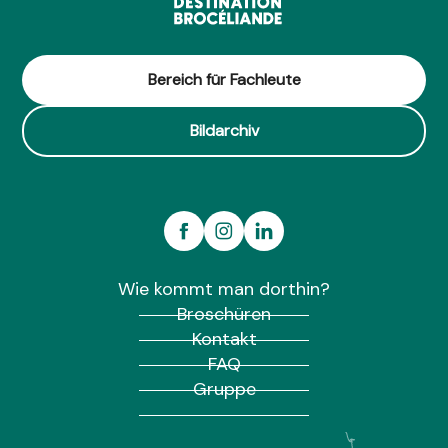
Restaurant La Calèche
Bar Brasserie Le Chêne Heleuc
Ker Mayann
Restaurant Les Enfants Gâtés
Bereich für Fachleute
L'Ambroisie
Bildarchiv
Wie kommt man dorthin?
Broschüren
Kontakt
FAQ
Gruppe