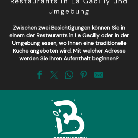
Restaurants in La Gacilly und
Umgebung
Zwischen zwei Besichtigungen können Sie in
einem der Restaurants in La Gacilly oder in der
Umgebung essen, wo Ihnen eine traditionelle
Küche angeboten wird. Mit welcher Adresse
werden Sie Ihren Aufenthalt beginnen?
Restaurant L'Abricotier
La Grée des Landes - Les Jardins Sauvages, restaurant g
Pizzéria Pizza Box
Tartines et Bouchons
Maison Yves Rocher - Restaurant Le Végétarium
Restaurant Au Bout du Pont
Pizzeria Le Yucca