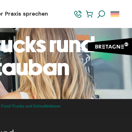
er Praxis sprechen
Suche
rucks rund
tauban
 Food-Trucks und Schnellimbisse