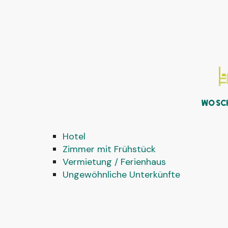
Délices Kebab
Café de la gare vélo-rail de Médréac
L'Achillée
WO SC
Hotel
Zimmer mit Frühstück
Vermietung / Ferienhaus
Ungewöhnliche Unterkünfte