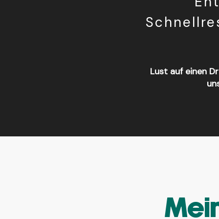
Ent
Schnellre
Lust auf einen Dr
un
Food en'K
Gim Gim Kebab
Chicago Slice Pizza
Foodies
Beer Kong
Pizza Ludo
Mein
Les couleurs du vignoble
McDonald's