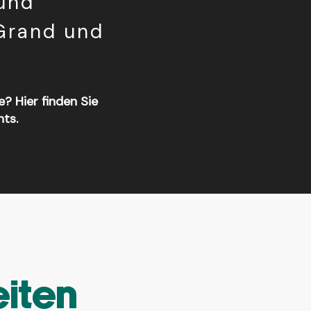
 und
-Grand und
e? Hier finden Sie
ts.
eiten