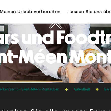
Meinen Urlaub vorbereiten
Lassen Sie uns üb
rs und Foodt
int-Méen Mon
erkehrsamt – Saint-Méen-Montauban
Aufenthalt
Bars