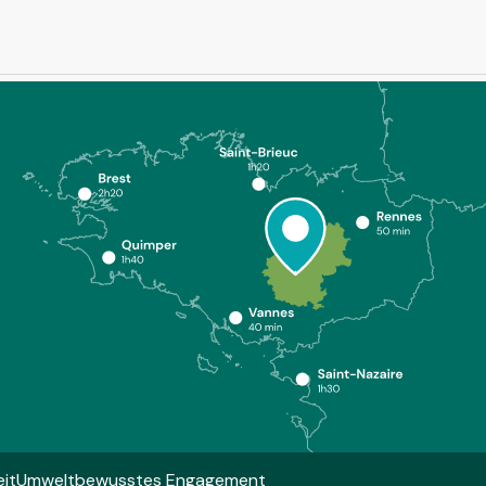
it
Umweltbewusstes Engagement