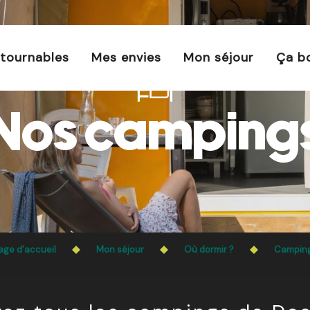
s est interdit chaque jour de 21h à 5h en Ille-et-Vilaine 
En savoir plus
tournables
Mes envies
Mon séjour
Ça b
Nos camping
age d’accueil
Mon séjour
Où dormir ?
Campin