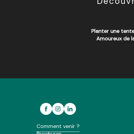
Découvr
Planter une tent
Amoureux de la
Camping Merlin l'Enchanteur
Eco-camping des Buis
Camping Saint-Yves
Camping du Bois Vert
Camping La Vallée du Ninian
Camping Domaine du Roc
Camping Le Val aux Fées
Comment venir ?
Camping du Lac de Trémelin
Brochures
Camping des Cerisiers