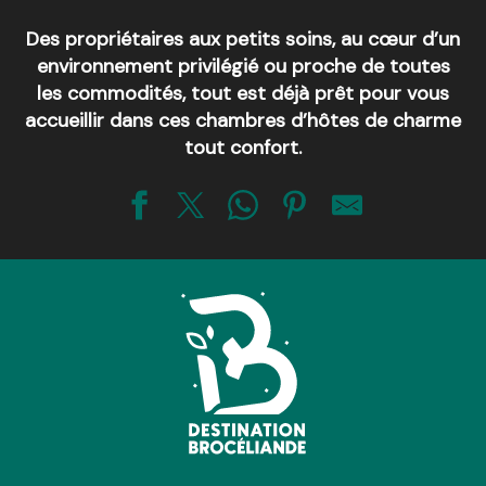
Des propriétaires aux petits soins, au cœur d’un
environnement privilégié ou proche de toutes
les commodités, tout est déjà prêt pour vous
accueillir dans ces chambres d’hôtes de charme
tout confort.
Aux lits du canal
Maison Morgane
La demeure des songes
Chambre d'hôtes Les Colibris
Les Métairies d'Arthur
Les Rêves bleus
Chambres d'hôtes Le Clos Saint Fiâcre
Maison d'artiste "La Porte de Pierre"
Miraflores
Le Relais de la Rance