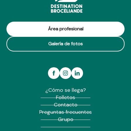
Gîte Merlin du Val
Le petit Kirdi Clos
Aire de stationnement - Guillac
Camping Domaine du Roc
Mobitoile Fée Morgane du Ninian
Área profesional
Gîte Le Val des fées
Galería de fotos
¿Cómo se llega?
Folletos
Contacto
Preguntas frecuentes
Grupo