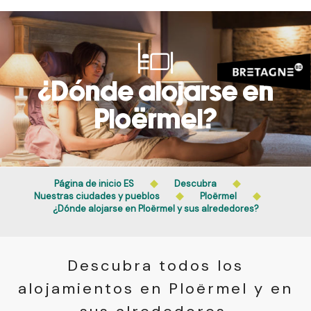
Aller
au
contenu
principal
¿Dónde alojarse en
Ploërmel?
Página de inicio ES
Descubra
Nuestras ciudades y pueblos
Ploërmel
¿Dónde alojarse en Ploërmel y sus alrededores?
Descubra todos los
alojamientos en Ploërmel y en