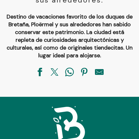
sus alrededores.
Destino de vacaciones favorito de los duques de
Bretaña, Ploërmel y sus alrededores han sabido
conservar este patrimonio. La ciudad está
repleta de curiosidades arquitectónicas y
culturales, así como de originales tiendecitas. Un
lugar ideal para alojarse.
Aire de service et de stationnement - Ploërmel
La Maison du Meunier en Brocéliande
La Galnais - Gîte Micheline
Gîte Les Azalés
La Suite de la tour
Gîte Le Guérêt