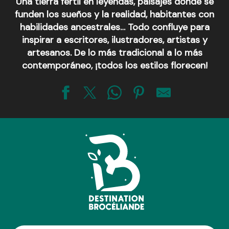
Una tierra fértil en leyendas, paisajes donde se
funden los sueños y la realidad, habitantes con
habilidades ancestrales… Todo confluye para
inspirar a escritores, ilustradores, artistas y
artesanos. De lo más tradicional a lo más
contemporáneo, ¡todos los estilos florecen!
L'Atelier des Cré'Acteurs
Solune France - Bijoux en pierres naturelles
Les Découvertes d'Alex
Emma Colin
Sellerie d'Art Danard
Liesliou - Créations de Bijoux
Atelier Galerie d'art Anne Courtine
Atelier Jouvenaud - Girouettes, luminaires, décor du jardin
Les copeaux de Merlin
Jacqueline Rezeau