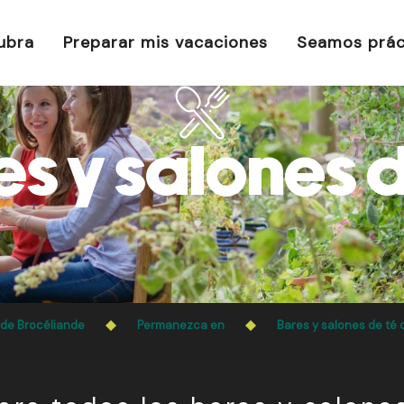
ubra
Preparar mis vacaciones
Seamos prác
es y salones d
 de Brocéliande
Permanezca en
Bares y salones de té