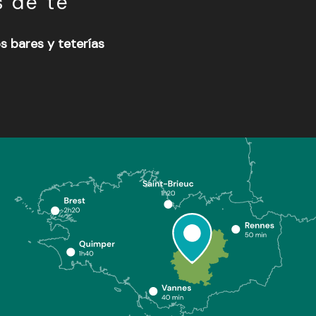
s de té
s bares y teterías