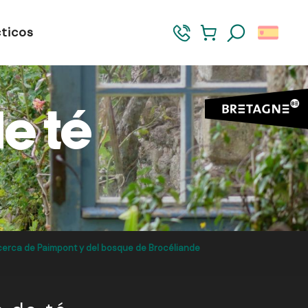
ticos
Buscar
e té
 cerca de Paimpont y del bosque de Brocéliande