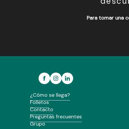
descub
Para tomar una co
Café - salon de thé - librairie La Clef des Mondes
Le Pas Sage de Brocéliande
Le Repaire d'Aleth
¿Cómo se llega?
Folletos
Contacto
Preguntas frecuentes
Grupo