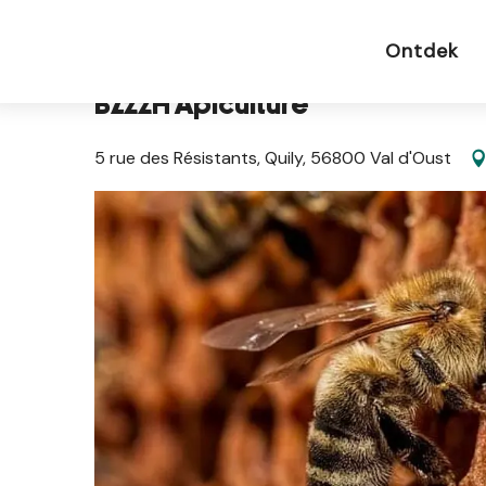
Aller
Startpagina NL
BZzzH Apiculture
au
Ontdek
contenu
principal
BZzzH Apiculture
5 rue des Résistants, Quily, 56800 Val d'Oust