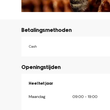
Betalingsmethoden
Cash
Openingstijden
Heel het jaar
Heel het jaar
Maandag
09:00 - 19:00