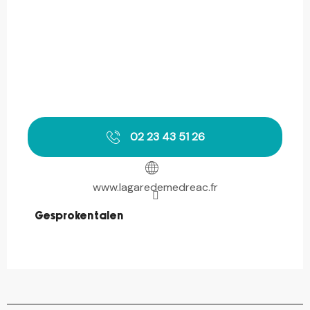
02 23 43 51 26
www.lagaredemedreac.fr
Gesproken talen
Gesproken talen