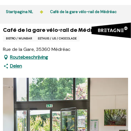
Aller
au
Startpagina NL
Café de la gare vélo-rail de Médréac
contenu
principal
Café de la gare vélo-rail de Médréac
BISTRO / WIJNBAR
EETHUIS / IJS / CHOCOLADE
Rue de la Gare, 35360 Médréac
Routebeschrijving
Delen