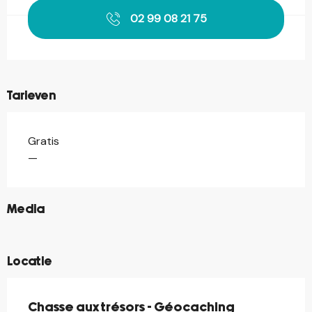
02 99 08 21 75
Tarieven
Gratis
Tarieven 2026
—
©
Media
©
Locatie
Chasse aux trésors - Géocaching