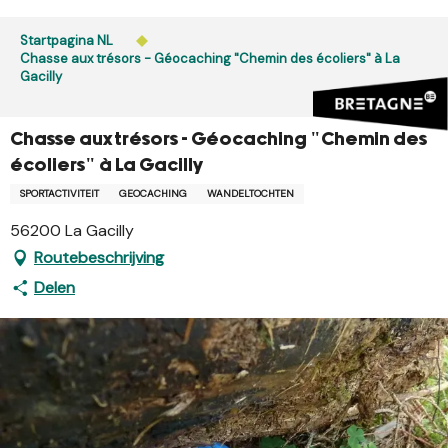
Aller
au
Startpagina NL
contenu
Chasse aux trésors - Géocaching "Chemin des écoliers" à La
Gacilly
principal
Chasse aux trésors - Géocaching "Chemin des
écoliers" à La Gacilly
SPORTACTIVITEIT
GEOCACHING
WANDELTOCHTEN
56200 La Gacilly
Routebeschrijving
Delen