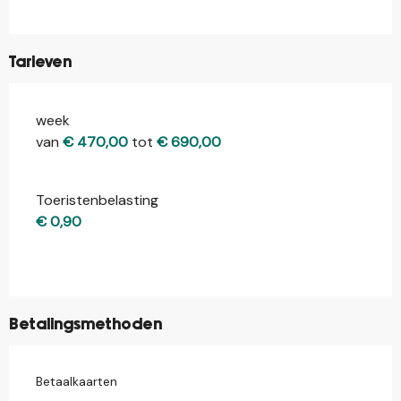
Tarieven
week
Tarieven 2026
van
€ 470,00
tot
€ 690,00
Toeristenbelasting
€ 0,90
Betalingsmethoden
Betaalkaarten