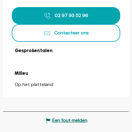
02 97 93 52 96
Contacteer ons
Gesproken talen
Gesproken talen
Milieu
Milieu
Op het platteland
Een fout melden