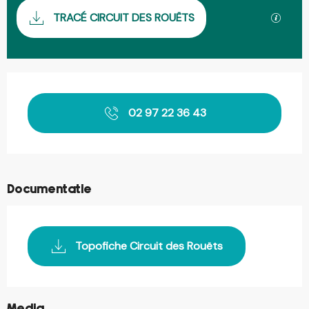
Documentatie
Met GP
TRACÉ CIRCUIT DES ROUËTS
Openingstijden en contactgegevens
02 97 22 36 43
Documentatie
Topofiche Circuit des Rouëts
©
Media