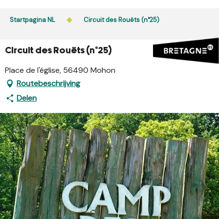
Aller
au
Startpagina NL
Circuit des Rouëts (n°25)
contenu
principal
Circuit des Rouëts (n°25)
Place de l'église, 56490 Mohon
Routebeschrijving
Delen