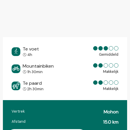
Te voet
Gemiddeld
4h
Mountainbiken
Makkelijk
1h 30min
Te paard
Makkelijk
2h 30min
Vertrek
Mohon
Praktische informatie
Afstand
15.0 km