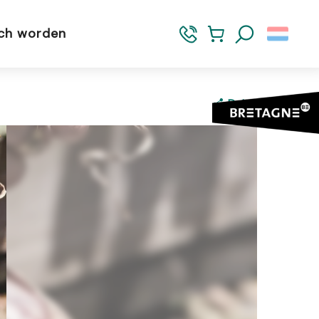
sch worden
Zoek op
Delen