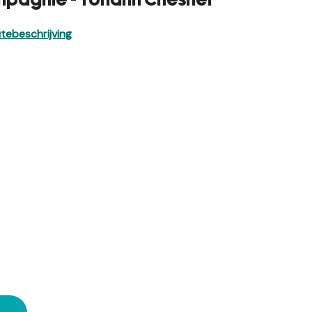
ompagnie - Yohann Chesnel
tebeschrijving