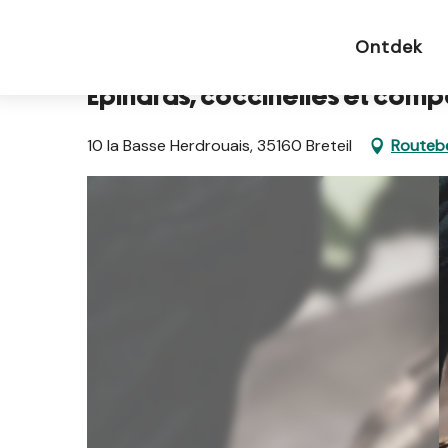
Aller
Startpagina NL
Epinards, coccinelles et compagn
au
Ontdek
contenu
principal
Epinards, coccinelles et com
10 la Basse Herdrouais, 35160 Breteil
Routebe