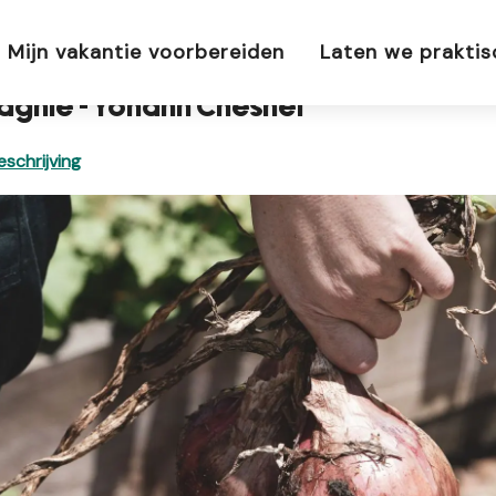
ie - Yohann Chesnel
Mijn vakantie voorbereiden
Laten we prakti
pagnie - Yohann Chesnel
schrijving