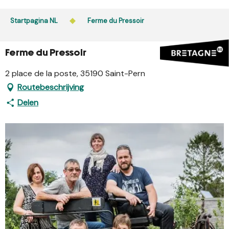
Aller
au
Startpagina NL
Ferme du Pressoir
contenu
principal
Ferme du Pressoir
2 place de la poste, 35190 Saint-Pern
Routebeschrijving
Delen