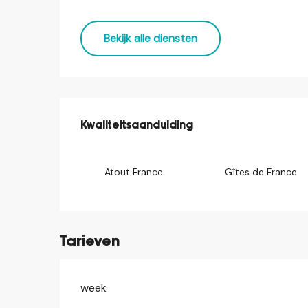
Bekijk alle diensten
Dienstverlening
Kwaliteitsaanduiding
Kwaliteitsaanduiding
Atout France
Gîtes de France
Tarieven
week
Tarieven 2026