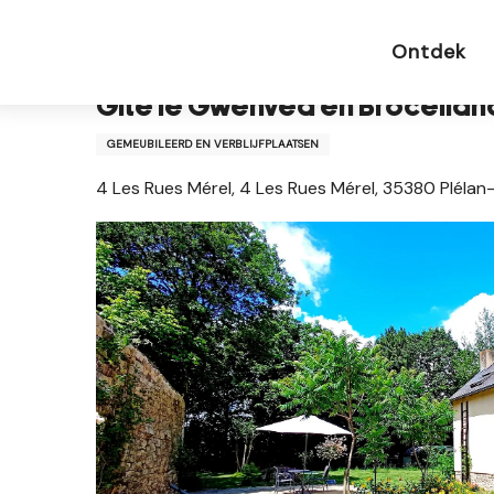
Aller
Startpagina NL
Gîte le Gwenved en Brocéliande
au
Ontdek
contenu
principal
Gîte le Gwenved en Brocélia
GEMEUBILEERD EN VERBLIJFPLAATSEN
4 Les Rues Mérel, 4 Les Rues Mérel, 35380 Plélan