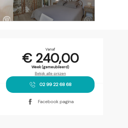
Openingstijden en contact
Vanaf
€ 240,00
Week (gemeubileerd)
Bekijk alle prijzen
02 99 22 68 68
Facebook pagina