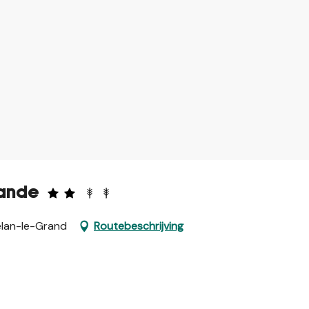
iande
élan-le-Grand
Routebeschrijving