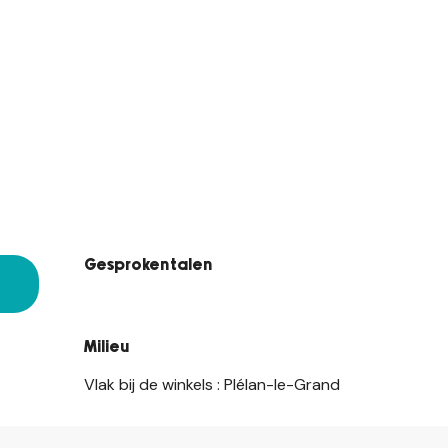
Gesproken talen
Gesproken talen
Milieu
Milieu
Vlak bij de winkels :
Plélan-le-Grand