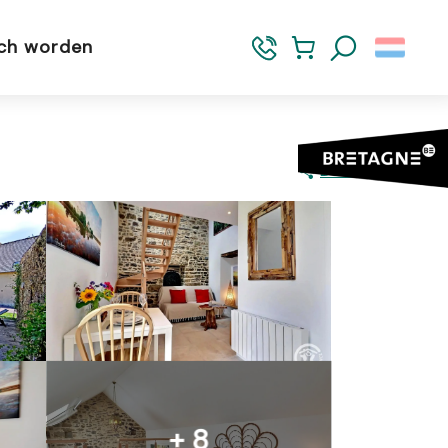
sch worden
Zoek op
Delen
+ 8