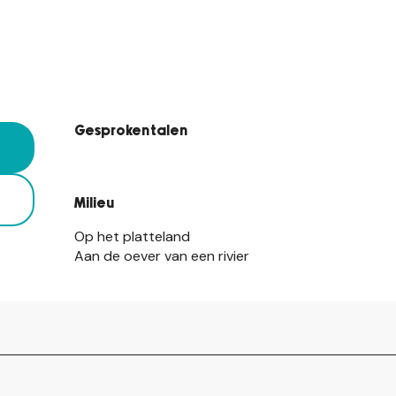
Gesproken talen
Gesproken talen
Milieu
Milieu
Op het platteland
Aan de oever van een rivier