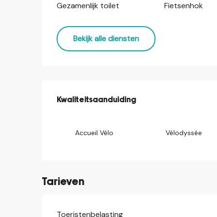
Gezamenlijk toilet
Fietsenhok
Bekijk alle diensten
Dienstverlening
Kwaliteitsaanduiding
Kwaliteitsaanduiding
Accueil Vélo
Vélodyssée
Tarieven
Toeristenbelasting
Tarieven 2026