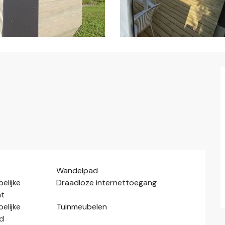
Wandelpad
lijke
Draadloze internettoegang
t
lijke
Tuinmeubelen
d