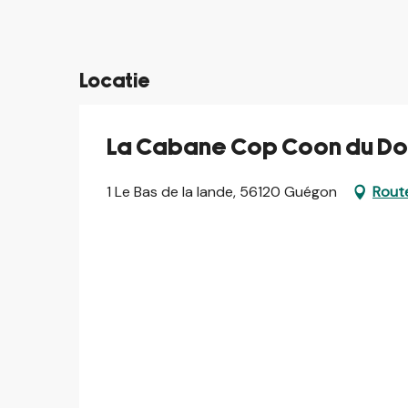
©
Locatie
La Cabane Cop Coon du Do
1 Le Bas de la lande, 56120 Guégon
Route