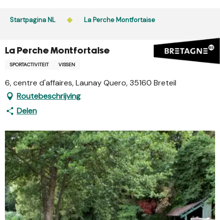
Aller
au
Startpagina NL
La Perche Montfortaise
contenu
principal
La Perche Montfortaise
SPORTACTIVITEIT
VISSEN
6, centre d'affaires, Launay Quero, 35160 Breteil
Routebeschrijving
Delen