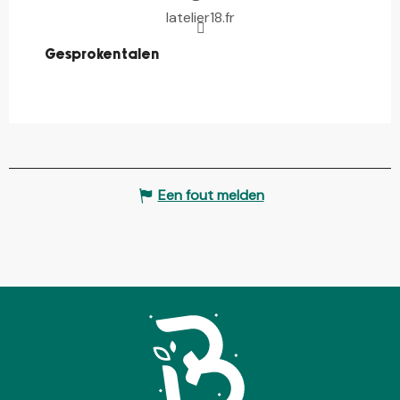
latelier18.fr
Gesproken talen
Gesproken talen
Een fout melden