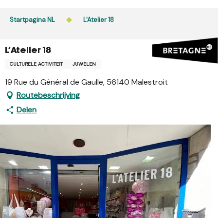
Aller
au
Startpagina NL
L'Atelier 18
contenu
principal
L'Atelier 18
CULTURELE ACTIVITEIT
JUWELEN
19 Rue du Général de Gaulle, 56140 Malestroit
Routebeschrijving
Delen