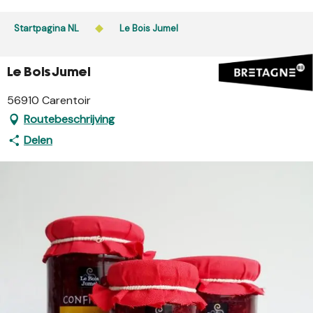
Aller
au
Startpagina NL
Le Bois Jumel
contenu
principal
Le Bois Jumel
56910 Carentoir
Routebeschrijving
Delen