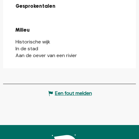
Gesproken talen
Gesproken talen
Milieu
Milieu
Historische wijk
In de stad
Aan de oever van een rivier
Een fout melden