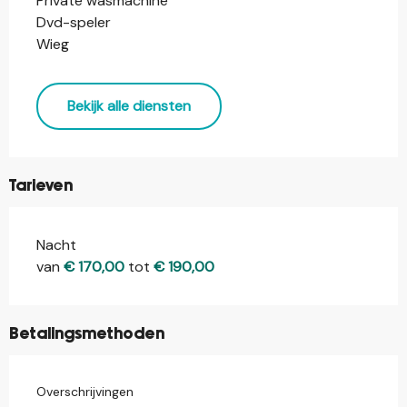
Private wasmachine
Dvd-speler
Wieg
Bekijk alle diensten
Tarieven
Nacht
Tarieven 2026
van
€ 170,00
tot
€ 190,00
Betalingsmethoden
Overschrijvingen