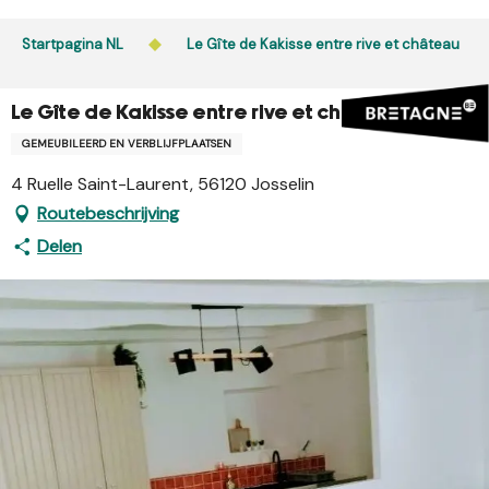
Aller
au
Startpagina NL
Le Gîte de Kakisse entre rive et château
contenu
principal
Le Gîte de Kakisse entre rive et château
GEMEUBILEERD EN VERBLIJFPLAATSEN
4 Ruelle Saint-Laurent, 56120 Josselin
Routebeschrijving
Delen